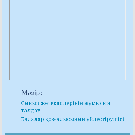
Мәзір:
Сынып жетекшілерінің жұмысын
талдау
Балалар қозғалысының үйлестірушісі