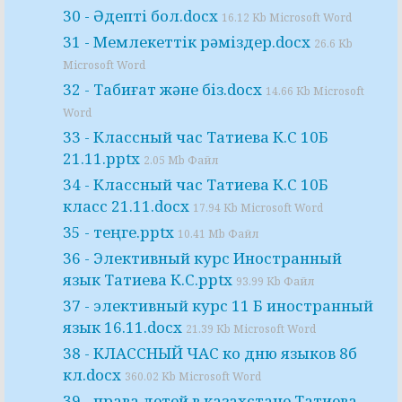
30 - Әдепті бол.docx
16.12 Kb Microsoft Word
31 - Мемлекеттік рәміздер.docx
26.6 Kb
Microsoft Word
32 - Табиғат және біз.docx
14.66 Kb Microsoft
Word
33 - Классный час Татиева К.С 10Б
21.11.pptx
2.05 Mb Файл
34 - Классный час Татиева К.С 10Б
класс 21.11.docx
17.94 Kb Microsoft Word
35 - теңге.pptx
10.41 Mb Файл
36 - Элективный курс Иностранный
язык Татиева К.С.pptx
93.99 Kb Файл
37 - элективный курс 11 Б иностранный
язык 16.11.docx
21.39 Kb Microsoft Word
38 - КЛАССНЫЙ ЧАС ко дню языков 8б
кл.docx
360.02 Kb Microsoft Word
39 - права детей в казахстане Татиева