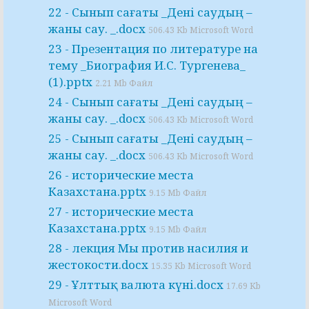
22 - Сынып сағаты _Дені саудың –
жаны сау. _.docx
506.43 Kb Microsoft Word
23 - Презентация по литературе на
тему _Биография И.С. Тургенева_
(1).pptx
2.21 Mb Файл
24 - Сынып сағаты _Дені саудың –
жаны сау. _.docx
506.43 Kb Microsoft Word
25 - Сынып сағаты _Дені саудың –
жаны сау. _.docx
506.43 Kb Microsoft Word
26 - исторические места
Казахстана.pptx
9.15 Mb Файл
27 - исторические места
Казахстана.pptx
9.15 Mb Файл
28 - лекция Мы против насилия и
жестокости.docx
15.35 Kb Microsoft Word
29 - Ұлттық валюта күні.docx
17.69 Kb
Microsoft Word