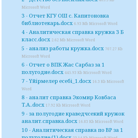
Microsoft Word
3 - Отчет КГУ ОШ с. Капитоновка
библиотекарь.docx
6.93 Mb Microsoft Word
4 - Аналитическая справка кружка 3 Б
класс.docx
2.62 Mb Microsoft Word
5 - анализ работы кружка.docx
707.27 Kb
Microsoft Word
6 - Отчет о ВПК Жас Сарбаз за 1
полугодие.docx
445.93 Kb Microsoft Word
7 - Үйірмелер есебі_1.docx
16.3 Kb Microsoft
Word
8 - аналит справка Экомир Ковбаса
Т.А..docx
17.92 Kb Microsoft Word
9 - за полугодие краведчсекий кружок
аналит.справка.docx
16.83 Kb Microsoft Word
10 - Аналитическая справка по ВР за 1
полугодие (1).docx
23.14 Kb Microsoft Word