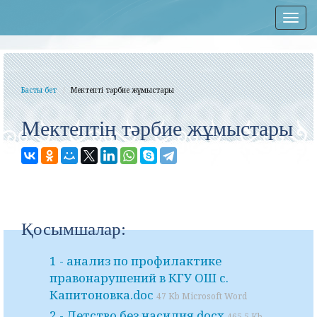
Нав
Басты бет
Мектептің тәрбие жұмыстары
Мектептің тәрбие жұмыстары
Қосымшалар:
1 - анализ по профилактике
правонарушений в КГУ ОШ с.
Капитоновка.doc
47 Kb Microsoft Word
2 - Детство без насилия.docx
465.5 Kb