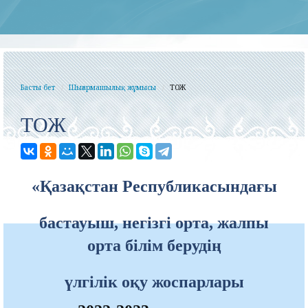
Басты бет
Шығармашылық жұмысы
ТОЖ
ТОЖ
«Қазақстан Республикасындағы
бастауыш, негізгі орта, жалпы
орта білім берудің
үлгілік оқу жоспарлары