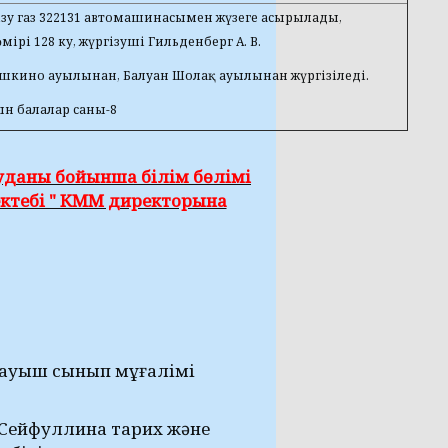
зу газ 322131 автомашинасымен жүзеге асырылады,
ірі 128 ку, жүргізуші Гильденберг А. В.
шкино ауылынан, Балуан Шолақ ауылынан жүргізіледі.
н балалар саны-8
даны бойынша білім бөлімі
ктебі " КММ директорына
тауыш сынып мұғалімі
 Сейфуллина тарих және