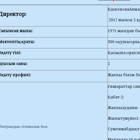
ҚазкеноваАлма
Директор:
2017 жылғы 5 
Салынған жылы
:
1971 жылдан ба
Мектептің қуаты:
300 оқушыорн
Оқыту тілі
:
Қазақша,орыс
Ауысым саны
:
2
Оқыту профилі:
Жалпы білім б
Ғимараттар сан
Қабат-2;
Жалпыауданы - 
Жылытужүйесі
Материалдық-техникалық база:
Суменжабдықта
Мектепте 16 пә