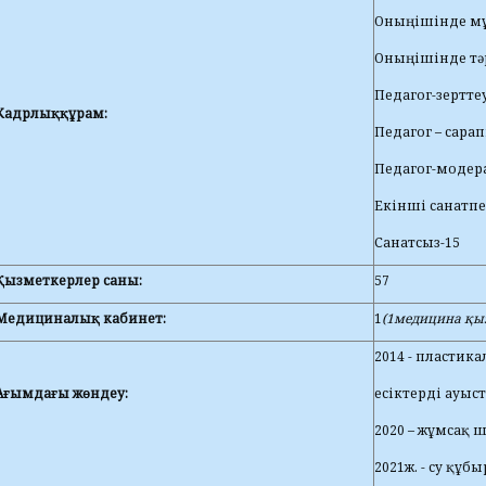
Оныңішінде мұ
Оныңішінде тә
Педагог-зертте
Кадрлыққұрам:
Педагог – сара
Педагог-модер
Екінші санатпе
Санатсыз-15
Қызметкерлер саны:
57
Медициналық кабинет
:
1
(
1медицина қыз
2014 - пластика
Ағымдағы жөндеу:
есіктерді ауыс
2020 – жұмсақ
2021ж. - су құб