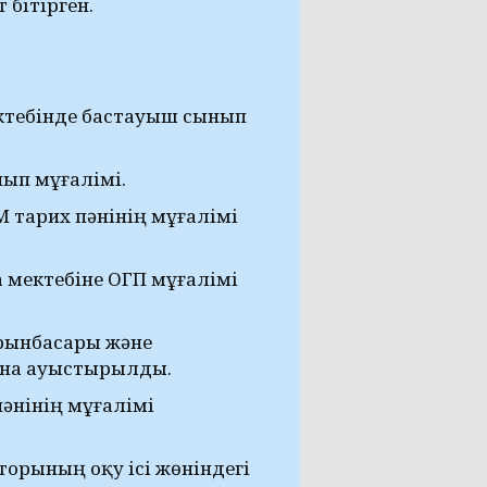
бітірген.
ектебінде бастауыш сынып
нып мұғалімі.
 тарих пәнінің мұғалімі
мектебіне ОГП мұғалімі
рынбасары және
ына ауыстырылды.
әнінің мұғалімі
орының оқу ісі жөніндегі