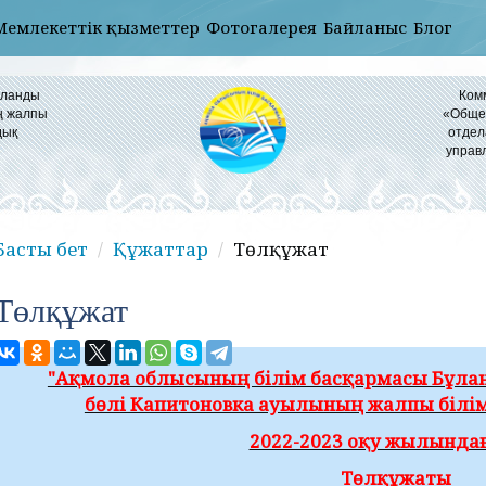
Мемлекеттік қызметтер
Фотогалерея
Байланыс
Блог
ұланды
Ком
ң жалпы
«Общео
дық
отдел
управ
Басты бет
Құжаттар
Төлқұжат
Төлқұжат
"Ақмола облысының білім басқармасы Бұла
бөлі Капитоновка ауылының жалпы білім
2022-2023 оқу жылында
Төлқұжаты