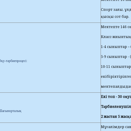
Спорт залы, ұл
қысқы сот бар.
Мектепте 146 
Класс-жиынтық
1-4 сыныптар –
5-9 сыныптар -
Оқу-тәрбиепроцесі:
10-11 сыныптар
екібіріктірілген
мектепалдыдая
Екі топ - 30 оқ
Тәрбиеленушіл
Шағынорталық
2 жастан 5 жас
Мұғалімдер сан