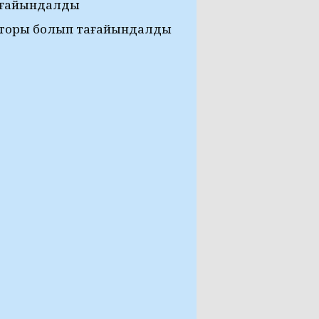
тағайындалды
кторы болып тағайындалды