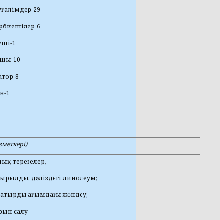
ғалімдер-29
рбиешілер-6
уші-1
пшы-10
атор-8
н-1
меткері)
лық терезелер,
тырылды, дәліздегі линолеум;
 шатырды ағымдағы жөндеу;
ырын салу.