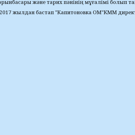
орынбасары және тарих пәнінің мұғалімі болып 
2017 жылдан бастап "Капитоновка ОМ"КММ дире