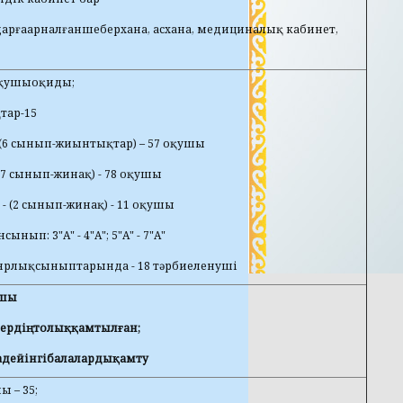
дарғаарналғаншеберхана, асхана, медициналық кабинет,
оқушыоқиды;
тар-15
 (6 сынып-жиынтықтар) – 57 оқушы
 (7 сынып-жинақ) - 78 оқушы
 - (2 сынып-жинақ) - 11 оқушы
сынып: 3"А" - 4"А"; 5"А" - 7"А"
рлықсыныптарында - 18 тәрбиеленуші
ушы
ердіңтолық
қамтылған
;
қадейінгібалалардықамту
ы – 35;