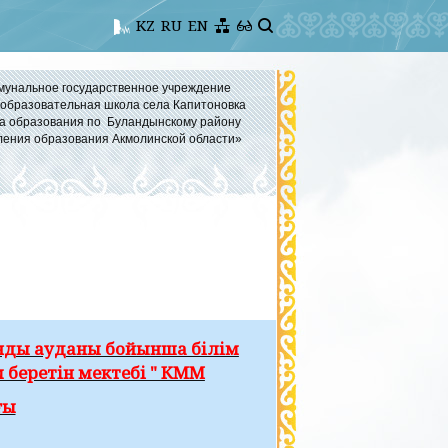
KZ
RU
EN
мунальное государственное учреждение
бразовательная школа села Капитоновка
а образования по Буландынскому району
ления образования Акмолинской области»
нды ауданы бойынша білім
 беретін мектебі " КММ
ғы