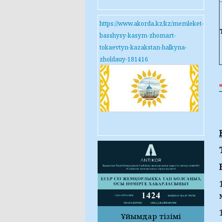
https://www.akorda.kz/kz/memleket-
basshysy-kasym-zhomart-
tokaevtyn-kazakstan-halkyna-
zholdauy-181416
Ұйымдар тізімі