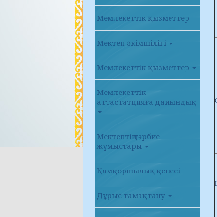
Мемлекеттік қызметтер
Мектеп әкімшілігі
Мемлекеттік қызметтер
Мемлекеттік
аттастатцияға дайындық
Мектептің тәрбие
жұмыстары
Қамқоршылық қенесі
Дұрыс тамақтану