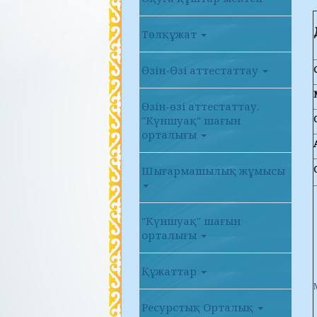
Төлқұжат
Өзін-Өзі аттестаттау
Өзін-өзі аттестаттау.
"Күншуақ" шағын
орталығы
Шығармашылық жұмысы
"Күншуақ" шағын
орталығы
Құжаттар
Ресурстық Орталық