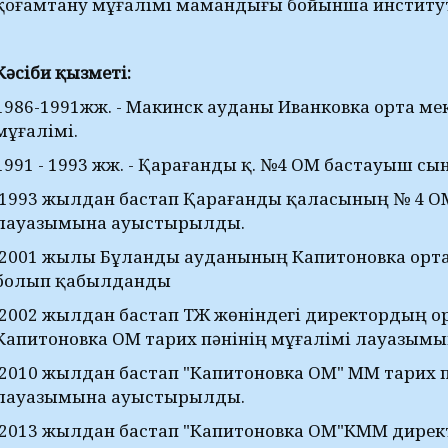
қоғамтану мұғалімі мамандығы бойынша институт 
Кәсіби қызметі:
1986-1991жж. - Макинск ауданы Иванковка орта м
мұғалімі.
1991 - 1993 жж. - Қарағанды қ. №4 ОМ бастауыш сы
1993 жылдан бастап Қарағанды қаласының № 4 ОМ
лауазымына ауыстырылды.
2001 жылы Бұланды ауданының Капитоновка орта 
болып қабылданды
2002 жылдан бастап ТЖ жөніндегі директордың о
Капитоновка ОМ тарих пәнінің мұғалімі лауазым
2010 жылдан бастап "Капитоновка ОМ" ММ тарих п
лауазымына ауыстырылды.
2013 жылдан бастап "Капитоновка ОМ"КММ директ