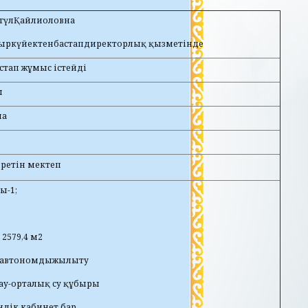
гүлҚайлиоловна
қыркүйектенбастапдиректорлық қызметінде
стап жұмыс істейді
ы
ша
еретін мектеп
ы-1;
2579,4 м2
-автономдыжылыту
у-орталық су құбыры
ндік кабинет бар