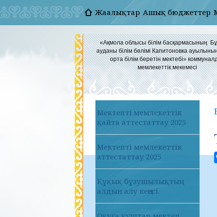
Жаңалықтар
Ашық бюджеттер
«Ақмола облысы білім басқармасының Б
ауданы білім бөлімі Капитоновка ауылыны
орта білім беретін мектебі» коммунал
мемлекеттік мекемесі
Мектепті мемлекеттік
қайта аттестаттау 2025
Мектепті мемлекеттік
аттестаттау 2025
Құқық бұзушылықтың
алдын алу кеңесі.
Оқуға құштар мектеп