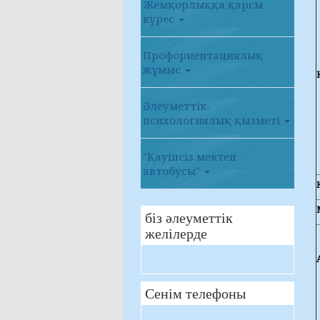
Жемқорлыққа қарсы
күрес
Профориентациялық
жұмыс
Әлеуметтік-
психологиялық қызметі
"Қауіпсіз мектеп
автобусы"
біз әлеуметтік
желілерде
Сенім телефоны