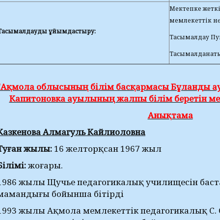
Мектепке жеткі
мемлекеттік нөм
Тасымалдауды ұйымдастыру:
Тасымалдау Пу
Тасымалданаты
"Ақмола облысының білім басқармасы Бұланды ау
Капитоновка ауылының жалпы білім беретін ме
Анықтама
Казкенова Алмагуль Кайлиоловна
Туған жылы:
16 желторқсан 1967 жыл
Білімі:
жоғары.
1986 жылы Щучье педагогикалық училищесін бас
мамандығы бойынша бітірді
1993 жылы Ақмола мемлекеттік педагогикалық С.