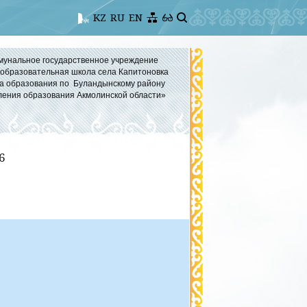
KZ
RU
EN
мунальное государственное учреждение
бразовательная школа села Капитоновка
а образования по Буландынскому району
ления образования Акмолинской области»
6