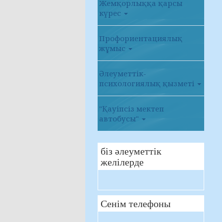
Жемқорлыққа қарсы
күрес
Профориентациялық
жұмыс
Әлеуметтік-
психологиялық қызметі
"Қауіпсіз мектеп
автобусы"
біз әлеуметтік
желілерде
Сенім телефоны