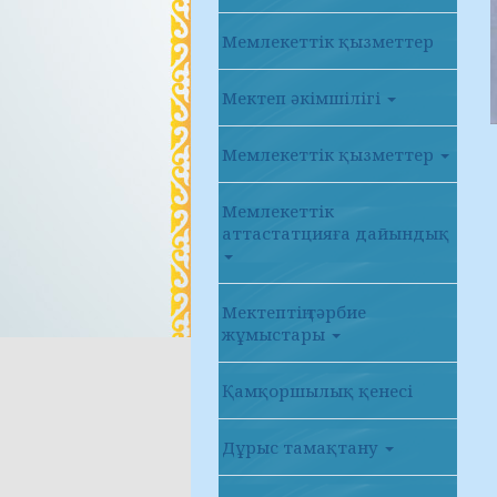
Мемлекеттік қызметтер
Мектеп әкімшілігі
Мемлекеттік қызметтер
Мемлекеттік
аттастатцияға дайындық
Мектептің тәрбие
жұмыстары
Қамқоршылық қенесі
Дұрыс тамақтану