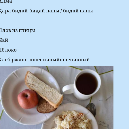
Алма
Қара бидай-бидай наны / бидай наны
Плов из птицы
Чай
Яблоко
Хлеб ржано-пшеничныйпшеничный