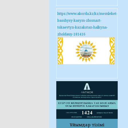
https://www.akorda.kz/kz/memleket-
basshysy-kasym-zhomart-
tokaevtyn-kazakstan-halkyna-
zholdauy-181416
Ұйымдар тізімі