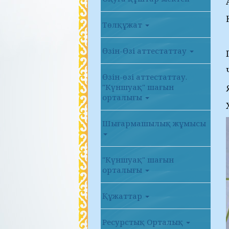
Төлқұжат
Өзін-Өзі аттестаттау
Өзін-өзі аттестаттау.
"Күншуақ" шағын
орталығы
Шығармашылық жұмысы
"Күншуақ" шағын
орталығы
Құжаттар
Ресурстық Орталық