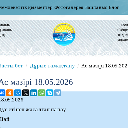
Мемлекеттік қызметтер
Фотогалерея
Байланыс
Блог
ұланды
Ком
ң жалпы
«Общео
дық
отдел
управ
Басты бет
Дұрыс тамақтану
Ас мәзірі 18.05.202
Ас мәзірі 18.05.2026
18.05.2026
Құс етінен жасалған палау
Шай