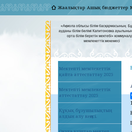
Жаңалықтар
Ашық бюджеттер
«Ақмола облысы білім басқармасының Б
ауданы білім бөлімі Капитоновка ауылыны
орта білім беретін мектебі» коммунал
мемлекеттік мекемесі
Мектепті мемлекеттік
қайта аттестаттау 2025
Мектепті мемлекеттік
аттестаттау 2025
Құқық бұзушылықтың
алдын алу кеңесі.
Оқуға құштар мектеп