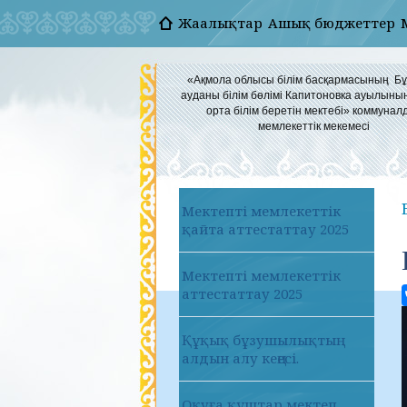
Жаңалықтар
Ашық бюджеттер
«Ақмола облысы білім басқармасының Б
ауданы білім бөлімі Капитоновка ауылыны
орта білім беретін мектебі» коммунал
мемлекеттік мекемесі
Мектепті мемлекеттік
қайта аттестаттау 2025
Мектепті мемлекеттік
аттестаттау 2025
Құқық бұзушылықтың
алдын алу кеңесі.
Оқуға құштар мектеп