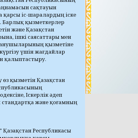
аңнамасын сақтауын
а қарсы іс-шаралардың іске
. Барлық қызметкерлер
тін және Қазақстан
ына, ішкі саясаттары мен
аланушыларының қызметіне
жүргізу үшін жағдайлар
ін қалыптастыру.
өз қызметін Қазақстан
еспубликасының
дексіне, Іскерлік әдеп
ы стандартқа және қоғамның
" Қазақстан Республикасы
емқорлыққа қарсы