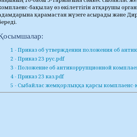
комплаенс-бақылау өз өкілеттігін атқарушы орга
адамдарына қарамастан жүзеге асырады және Дире
береді.
Қосымшалар:
1 - Приказ об утверждении положения об антик
2 - Приказ 23 рус.pdf
3 - Положение об антикоррупционной комплае
4 - Приказ 23 каз.pdf
5 - Сыбайлас жемқорлыққа қарсы комплаенс-