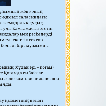
 ұйымның және оның
іс-қимыл саласындағы
ас жемқорлық құқық
лтуды қамтамасыз ететін
ағидалар мен рәсімдерді
имемлекеттік сектор
 белгілі бір лауазымды
ының (бұдан әрі – қоғам)
ес Қоғамда сыбайлас
 және комплаенс және ішкі
рылды.
 қызметінің негізгі
Қазақстан Республикасының