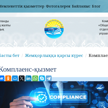
Мемлекеттік қызметтер
Фотогалерея
Байланыс
Блог
ұланды
Ком
ң жалпы
«Общео
дық
отдел
управ
Басты бет
Жемқорлыққа қарсы күрес
Комплае
Комплаенс-қызмет