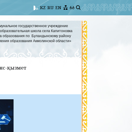
KZ
RU
EN
мунальное государственное учреждение
бразовательная школа села Капитоновка
а образования по Буландынскому району
ления образования Акмолинской области»
нс-қызмет