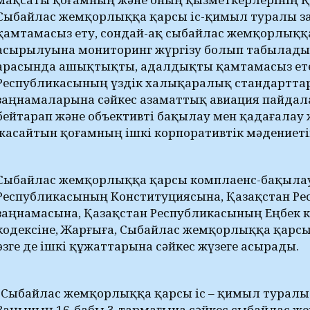
Сыбайлас жемқорлыққа қарсы іс-қимыл туралы з
қамтамасыз ету, сондай-ақ сыбайлас жемқорлыққ
асырылуына мониторинг жүргізу болып табылады
арасында ашықтықты, адалдықты қамтамасыз ете
Республикасының үздік халықаралық стандарттар
заңнамаларына сәйкес азаматтық авиация пайд
бейтарап және объективті бақылау мен қадағалау 
жасайтын қоғамның ішкі корпоративтік мәдениет
Сыбайлас жемқорлыққа қарсы комплаенс-бақылау 
Республикасының Конституциясына, Қазақстан Р
заңнамасына, Қазақстан Республикасының Еңбек ко
кодексіне, Жарғыға, Сыбайлас жемқорлыққа қарс
өзге де ішкі құжаттарына сәйкес жүзеге асырады.
"Сыбайлас жемқорлыққа қарсы іс – қимыл туралы
Заңының 16-бабы 3-тармағына сәйкес сыбайлас ж