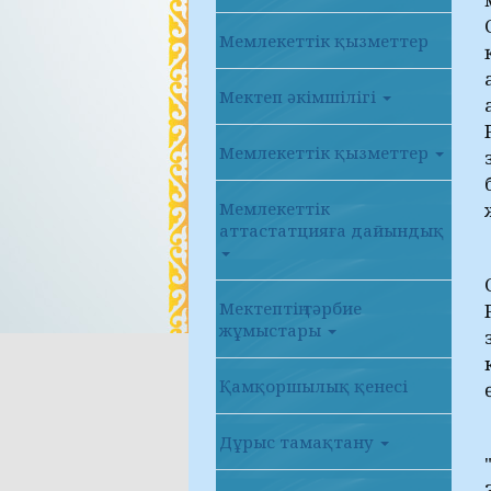
Мемлекеттік қызметтер
Мектеп әкімшілігі
Мемлекеттік қызметтер
Мемлекеттік
аттастатцияға дайындық
Мектептің тәрбие
жұмыстары
Қамқоршылық қенесі
Дұрыс тамақтану