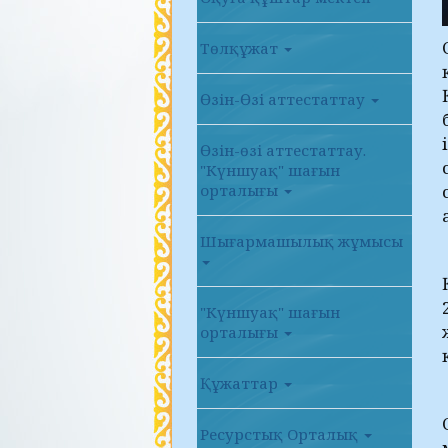
Төлқұжат
Өзін-Өзі аттестаттау
Өзін-өзі аттестаттау.
"Күншуақ" шағын
орталығы
Шығармашылық жұмысы
"Күншуақ" шағын
орталығы
Құжаттар
Ресурстық Орталық