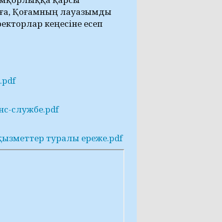
нға, Қоғамның лауазымды
кторлар кеңесіне есеп
.pdf
нс-службе.pdf
қызметтер туралы ереже.pdf