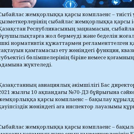
Сыбайлас жемқорлыққа қарсы комплаенс – тиісті
қызметкерлерінің сыбайлас жемқорлыққа қарсы 
Қазақстан Республикасының заңнамасын, сыбайл
бұзушылықтарға жол бермеуді және беделін жоға
ішкі нормативтік құжаттармен регламенттелген қ
сақтауын қамтамасыз ету жөніндегі функция, кваз
субъектісі бөлімшелерінің біріне немесе қоғамның
адамына жүктеледі.
Қазақстанның авиациялық әкімшілігі Бас директор
2021 жылғы 10 ақпандағы №70-ДЗ бұйрығына сәйк
жемқорлыққа қарсы комплаенс – бақылау құрылды
қауіпсіздік жөніндегі аға инспектор лауазымы құ
Сыбайлас жемқорлыққа қарсы комплаенс – бақылау
мақсаты қоғамның және оның қызметкерлерінің 