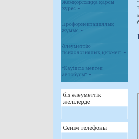
Жемқорлыққа қарсы
күрес
Профориентациялық
жұмыс
Әлеуметтік-
психологиялық қызметі
"Қауіпсіз мектеп
автобусы"
біз әлеуметтік
желілерде
Сенім телефоны