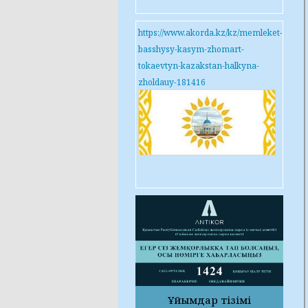
https://www.akorda.kz/kz/memleket-
basshysy-kasym-zhomart-
tokaevtyn-kazakstan-halkyna-
zholdauy-181416
Ұйымдар тізімі