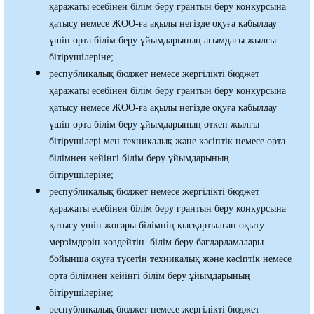
қаражаты есебінен білім беру грантын беру конкурсына
қатысу немесе ЖОО-ға ақылы негізде оқуға қабылдау
үшін орта білім беру ұйымдарының ағымдағы жылғы
бітірушілеріне;
республикалық бюджет немесе жергілікті бюджет
қаражаты есебінен білім беру грантын беру конкурсына
қатысу немесе ЖОО-ға ақылы негізде оқуға қабылдау
үшін орта білім беру ұйымдарының өткен жылғы
бітірушілері мен техникалық және кәсіптік немесе орта
білімнен кейінгі білім беру ұйымдарының
бітірушілеріне;
республикалық бюджет немесе жергілікті бюджет
қаражаты есебінен білім беру грантын беру конкурсына
қатысу үшін жоғары білімнің қысқартылған оқыту
мерзімдерін көздейтін білім беру бағдарламалары
бойынша оқуға түсетін техникалық және кәсіптік немесе
орта білімнен кейінгі білім беру ұйымдарының
бітірушілеріне;
республикалық бюджет немесе жергілікті бюджет