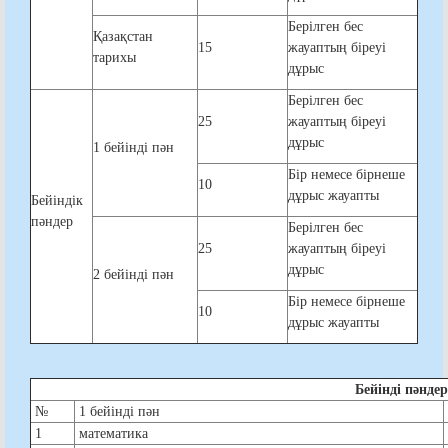
Берілген бес
Қазақстан
15
жауаптың біреуі
тарихы
дұрыс
Берілген бес
25
жауаптың біреуі
дұрыс
1 бейінді пән
Бір немесе бірнеше
10
дұрыс жауапты
Бейіндік
пәндер
Берілген бес
25
жауаптың біреуі
дұрыс
2 бейінді пән
Бір немесе бірнеше
10
дұрыс жауапты
Бейінді пәнд
№
1 бейінді пән
1
математика