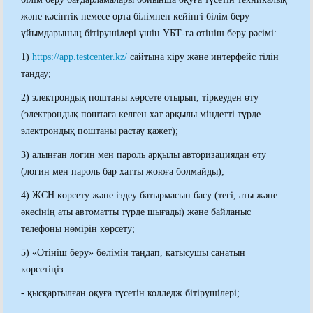
және кәсіптік немесе орта білімнен кейінгі білім беру
ұйымдарының бітірушілері үшін ҰБТ-ға өтініш беру рәсімі:
1)
https://app.testcenter.kz/
сайтына кіру және интерфейс тілін
таңдау;
2) электрондық поштаны көрсете отырып, тіркеуден өту
(электрондық поштаға келген хат арқылы міндетті түрде
электрондық поштаны растау қажет);
3) алынған логин мен пароль арқылы авторизациядан өту
(логин мен пароль бар хатты жоюға болмайды);
4) ЖСН көрсету және іздеу батырмасын басу (тегі, аты және
әкесінің аты автоматты түрде шығады) және байланыс
телефоны нөмірін көрсету;
5) «Өтініш беру» бөлімін таңдап, қатысушы санатын
көрсетіңіз:
- қысқартылған оқуға түсетін колледж бітірушілері;