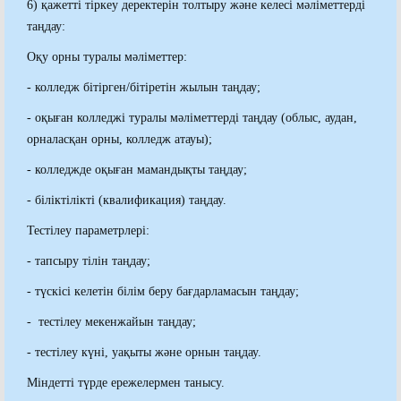
6) қажетті тіркеу деректерін толтыру және келесі мәліметтерді
таңдау:
Оқу орны туралы мәліметтер:
- колледж бітірген/бітіретін жылын таңдау;
- оқыған колледжі туралы мәліметтерді таңдау (облыс, аудан,
орналасқан орны, колледж атауы);
- колледжде оқыған мамандықты таңдау;
- біліктілікті (квалификация) таңдау.
Тестілеу параметрлері:
- тапсыру тілін таңдау;
- түскісі келетін білім беру бағдарламасын таңдау;
- тестілеу мекенжайын таңдау;
- тестілеу күні, уақыты және орнын таңдау.
Міндетті түрде ережелермен танысу.