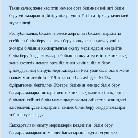
Техникалық және кәсіптік немесе орта білімнен кейінгі білім
беру ұйымдарының бітірушілері үшін ҰБТ-ға тіркелу келесідей
жүргізіледі:
Республикалық бюджет немесе жергілікті бюджет қаражаты
есебінен білім беру грантын беру конкурсына қатысу үшін
жоғары білімнің қысқартылған оқыту мерзімдерін көздейтін
білім беру бағдарламалары бойынша оқуға түсетін техникалық
және кәсіптік немесе орта білімнен кейінгі білім беру
ұйымдарының бітірушілері Қазақстан Республикасы Білім және
ғылым министрінің 2019 жылғы «1» сәуірдегі № 134
бұйрығымен бекітілген Жоғары білімнің мәндес білім беру
бағдарламалары топтары мен техникалық және кәсіптік, орта
білімнен кейінгі білім мамандықтарының сәйкестігі жөніндегі
әдістемелік ұсынымдарына сәйкес білім беру бағдарламалары
тобына түсе алады.
Қысқартылған оқыту мерзімдерін көздейтін білім беру
бағдарламаларының мәндес бағыттарына оқуға түсушілер