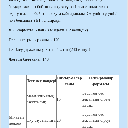
бағдарламалары бойынша оқуға түскісі келсе, онда толық
оқыту нысаны бойынша оқуға қабылданады. Ол үшін түсуші 5
пән бойынша ҰБТ тапсырады.
ҰБТ форматы: 5 пән (3 міндетті + 2 бейіндік).
Тест тапсырмалар саны - 120.
Тестілеудің жалпы уақыты: 4 сағат (240 минут).
Жоғары балл саны: 140.
Тапсырмалар
Тапсырмалар
Тестілеу пәндері
саны
формасы
Берілген бес
Математикалық
15
жауаптың біреуі
сауаттылық
дұрыс
Берілген бес
Міндетті
Оқу сауаттылығы
20
жауаптың біреуі
пәндер
дұрыс