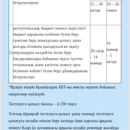
бітірушілеріне
15 – 30
10 – 20
шілде
тамыз
республикалық бюджет немесе жергілікті
бюджет қаражаты есебінен білім беру
грантын беру конкурсына қатысу үшін
16
жоғары білімнің қысқартылған оқыту
мамыр
28 сәуір
2)
мерзімдерін көздейтін білім беру
– 5
– 14
бағдарламалары бойынша оқуға түсетін
шілде
мамыр
техникалық және кәсіптік немесе орта
білімнен кейінгі білім беру ұйымдарының
бітірушілері
*Қазіргі таңда Қағидаларға ҰБТ-ны өткізу мерзімі бойынша
өзгерістер енгізілуде.
Тестілеуге қатысу бағасы – 4 230 теңге.
Ұлттық бірыңғай тестілеуге қатысу үшін төлемді тестілеуге
қатысуға онлайн өтініш беру кезінде банк картасы арқылы
немесе Kaspi.kz қосымшасы арқылы онлайн режимде жасайды.