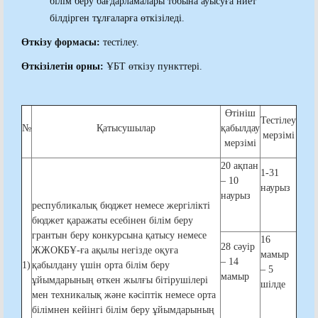
білім беру бағдарламалары тобына ауысуға ниет
білдірген тұлғаларға өткізіледі.
Өткізу формасы:
тестілеу.
Өткізілетін орны:
ҰБТ өткізу пункттері.
Өтініш
Тестілеу
№
Қатысушылар
қабылдау
мерзімі
мерзімі
20 ақпан
1-31
– 10
наурыз
наурыз
республикалық бюджет немесе жергілікті
бюджет қаражаты есебінен білім беру
грантын беру конкурсына қатысу немесе
16
28 сәуір
ЖЖОКБҰ-ға ақылы негізде оқуға
мамыр
– 14
1)
қабылдану үшін орта білім беру
– 5
мамыр
ұйымдарының өткен жылғы бітірушілері
шілде
мен техникалық және кәсіптік немесе орта
білімнен кейінгі білім беру ұйымдарының