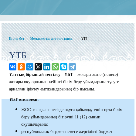
Басты бет
Мемлекеттік аттастатцияға...
ҰТБ
ҰТБ
Ұлттық бірыңғай тестілеу - ҰБТ
– жоғары және (немесе)
жоғары оқу орнынан кейінгі білім беру ұйымдарына түсуге
арналған іріктеу емтихандарының бір нысаны.
ҰБТ өткізіледі:
ЖОО-ға ақылы негізде оқуға қабылдау үшін орта білім
беру ұйымдарының бітіруші 11 (12) сынып
оқушыларына;
республикалық бюджет немесе жергілікті бюджет