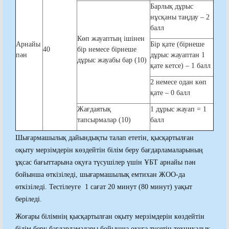
Барлық дұрыс
нұсқаны таңдау – 2
балл
Көп жауаптың ішінен
Арнайы
Бір қате (бірнеше
40
бір немесе бірнеше
пән
дұрыс жауаптан 1
дұрыс жауабы бар (10)
қате кетсе) – 1 балл
2 немесе одан көп
қате – 0 балл
Жағдаятық
1 дұрыс жауап = 1
тапсырмалар (10)
балл
Шығармашылық дайындықты талап ететін, қысқартылған
оқыту мерзімдерін көздейтін білім беру бағдарламаларының
ұқсас бағыттарына оқуға түсушілер үшін ҰБТ арнайы пән
бойынша өткізіледі, шығармашылық емтихан ЖОО-да
өткізіледі. Тестілеуге 1 сағат 20 минут (80 минут) уақыт
беріледі.
Жоғары білімнің қысқартылған оқыту мерзімдерін көздейтін
білім беру бағдарламалары бойынша оқуға түсетін техникалық