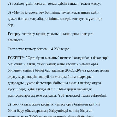
7) тестілеу үшін қалаған төлем әдісін таңдап, төлем жасау;
8) «Менің іс-әрекетім» бөлімінде төлем жасағаннан кейін,
қажет болған жағдайда өтінішке өзгеріс енгізуге мүмкіндік
бар.
Ескерту: тестілеу күнін, уақытын және орнын өзгерте
алмайсыз.
Тестілеуге қатысу бағасы – 4 230 теңге.
ЕСКЕРТУ: "Орта буын маманы" немесе "қолданбалы бакалавр"
біліктілігін алған, техникалық және кәсіптік немесе орта
білімнен кейінгі білімі бар адамдар ЖЖОКБҰ-ға қысқартылған
оқыту мерзімдерін көздейтін жоғары білім кадрларын
даярлаудың ұқсас бағыттары бойынша ақылы негізде оқуға
түсушілерді қабылдауды ЖЖОКБҰ-лардың қабылдау
комиссиялары жүзеге асырады. ҰБТ нәтижесі талап етілмейді.
2) Техникалық және кәсіптік немесе орта білімнен кейінгі
білім беру ұйымдарының бітірушілері өзінің бітірген
мамандығын ЖОО-да жалғастырмай, басқа білім беру