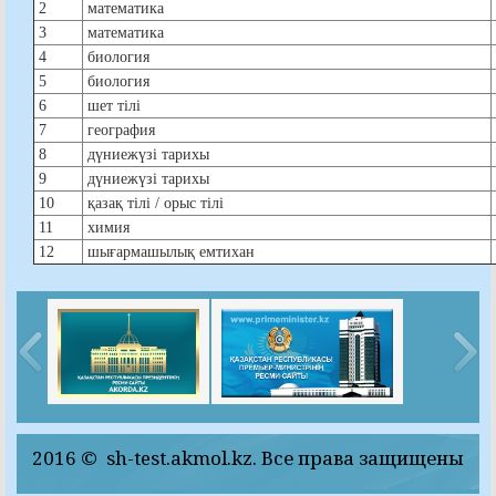
2
математика
3
математика
4
биология
5
биология
6
шет тілі
7
география
8
дүниежүзі тарихы
9
дүниежүзі тарихы
10
қазақ тілі / орыс тілі
11
химия
12
шығармашылық емтихан
2016 © sh-test.akmol.kz. Все права защищены