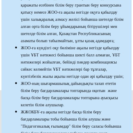
қаражаты есебінен білім беру грантын беру конкурсына
қатысу немесе ЖОО-ға ақылы негізде оқуға қабылдау
үшін халықаралық алмасу желісі бойынша шетелде білім
алған орта білім беру ұйымдарының бітірушілері мен
шетелде білім алған, Қазақстан Республикасының
азаматы болып табылмайтын, ұлты қазақ адамдарға;
ЖОО-ға күндізгі оқу бөліміне ақылы негізде қабылдау
үшін ҰБТ нәтижесі бойынша шекті балл алмаған, ҰБТ
нәтижелері жойылған, бейінді пәндер комбинациясы
сәйкес келмейтін ҰБТ нәтижелері бар тұлғалар,
күнтізбелік жылы ақылы негізде одан әрі қабылдау үшін;
ЖОО-ның шығармашылық дайындықты талап ететін
білім беру бағдарламалары топтарында оқитын және
басқа білім беру бағдарламалары топтарына ауысқысы
келетін білім алушылар.
ЖЖОКБҰ-ға ақылы негізде басқа білім беру
бағдарламалары тобы бойынша білім алушы және
"Педагогикалық ғылымдар" білім беру саласы бойынша