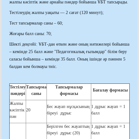
жалпы кәсіптік және арнайы пәндер бойынша ҰБТ тапсырады.
Тестілеудің жалпы уақыты — 2 сағат (120 минут);
Тест тапсырмалар саны – 60;
Жоғары балл саны: 70;
Шекті деңгейі: ҰБТ-дан өткен және оның нәтижелері бойынша
– кемінде 25 балл және "Педагогикалық ғылымдар" білім беру
саласы бойынша – кемінде 35 балл. Оның ішінде әр пәннен 5
балдан кем болмауы тиіс.
Тестілеу
Тапсырма
Тапсырмалар
Бағалау формасы
пәндері
саны
формасы
Жалпы
Бес жауап нұсқасының
1 дұрыс жауап = 1
кәсіптік
20
біреуі дұрыс
балл
пән
Берілген бес жауаптың
1 дұрыс жауап = 1
біреуі дұрыс (20)
балл