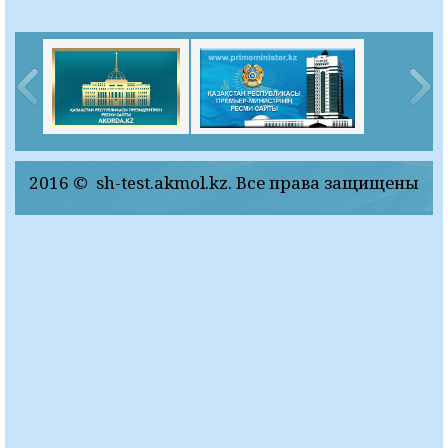
2016 © sh-test.akmol.kz. Все права защищены