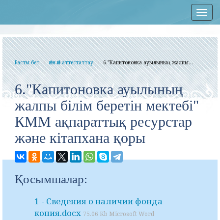
Нав
Басты бет
Өзін-Өзі аттестаттау
6."Капитоновка ауылының жалпы...
6."Капитоновка ауылының
жалпы білім беретін мектебі"
КММ ақпараттық ресурстар
және кітапхана қоры
Қосымшалар:
1 - Сведения о наличии фонда
копия.docx
75.06 Kb Microsoft Word