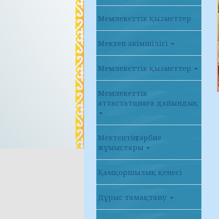
Мемлекеттік қызметтер
Мектеп әкімшілігі
Мемлекеттік қызметтер
Мемлекеттік
аттастатцияға дайындық
Мектептің тәрбие
жұмыстары
Қамқоршылық қенесі
Дұрыс тамақтану