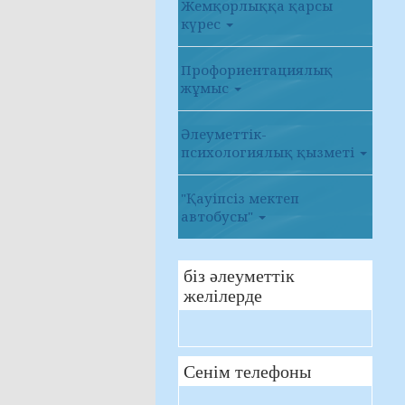
Жемқорлыққа қарсы
күрес
Профориентациялық
жұмыс
Әлеуметтік-
психологиялық қызметі
"Қауіпсіз мектеп
автобусы"
біз әлеуметтік
желілерде
Сенім телефоны