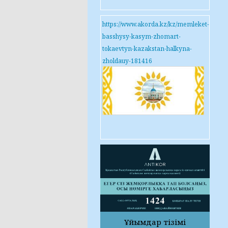
https://www.akorda.kz/kz/memleket-
basshysy-kasym-zhomart-
tokaevtyn-kazakstan-halkyna-
zholdauy-181416
Ұйымдар тізімі