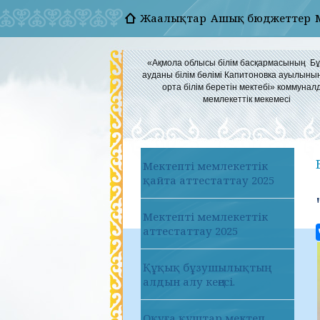
Жаңалықтар
Ашық бюджеттер
«Ақмола облысы білім басқармасының Б
ауданы білім бөлімі Капитоновка ауылыны
орта білім беретін мектебі» коммунал
мемлекеттік мекемесі
Мектепті мемлекеттік
қайта аттестаттау 2025
Мектепті мемлекеттік
аттестаттау 2025
Құқық бұзушылықтың
алдын алу кеңесі.
Оқуға құштар мектеп