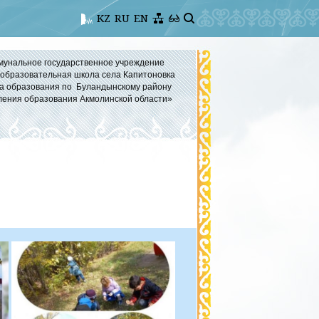
KZ
RU
EN
мунальное государственное учреждение
бразовательная школа села Капитоновка
а образования по Буландынскому району
ления образования Акмолинской области»