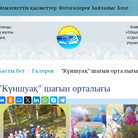
Мемлекеттік қызметтер
Фотогалерея
Байланыс
Блог
ұланды
Ком
ң жалпы
«Общео
дық
отдел
управ
Басты бет
Галерея
"Күншуақ" шағын орталығы
"Күншуақ" шағын орталығы