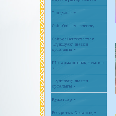
Төлқұжат
Өзін-Өзі аттестаттау
Өзін-өзі аттестаттау.
"Күншуақ" шағын
орталығы
Шығармашылық жұмысы
"Күншуақ" шағын
орталығы
Құжаттар
Ресурстық Орталық