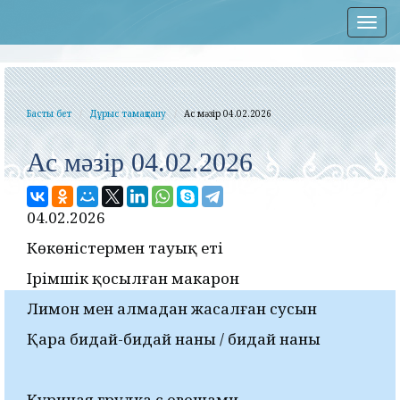
Нав
Басты бет
Дұрыс тамақтану
Ас мәзір 04.02.2026
Ас мәзір 04.02.2026
04.02.2026
Көкөністермен тауық еті
Ірімшік қосылған макарон
Лимон мен алмадан жасалған сусын
Қара бидай-бидай наны / бидай наны
Куриная грудка с овощами