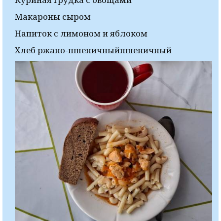
Макароны сыром
Напиток с лимоном и яблоком
Хлеб ржано-пшеничныйпшеничный