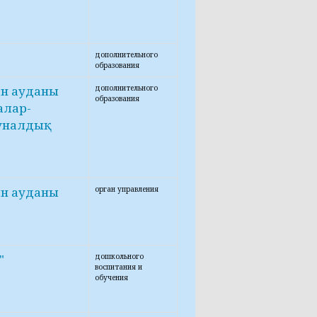
дополнительного
образования
ын ауданы
дополнительного
образования
алар-
уналдық
ын ауданы
орган управления
"
дошкольного
воспитания и
обучения