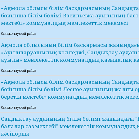
«Ақмола облысы білім басқармасының Сандықта
бойынша білім бөлімі Васильевка ауылының бас
мектебі» коммуналдық мемлекеттік мекемесі
Сандыктауский район
Ақмола облысының білім басқармасы жанындағ
«Ауылшаруашылық колледжі, Сандықтау ауданы
ауылы» мемлекеттік коммуналдық қазыналық к
Сандыктауский район
«Ақмола облысы білім басқармасының Сандықта
бойынша білім бөлімі Лесное ауылының жалпы ор
беретін мектебі» коммуналдық мемлекеттік меке
Сандыктауский район
Сандықтау ауданының білім бөлімі жанындағы 
балалар саз мектебі" мемлекеттік коммуналдық
кәсіпорны