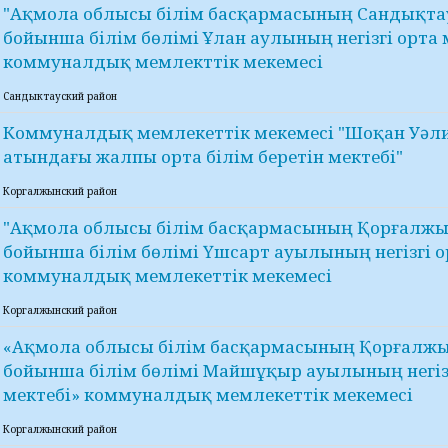
"Ақмола облысы білім басқармасының Сандықта
бойынша білім бөлімі Ұлан аулының негізгі орта 
коммуналдық мемлекттік мекемесі
Сандыктауский район
Коммуналдық мемлекеттік мекемесі "Шоқан Уәл
атындағы жалпы орта білім беретін мектебі"
Коргалжынский район
"Ақмола облысы білім басқармасының Қорғалж
бойынша білім бөлімі Үшсарт ауылының негізгі о
коммуналдық мемлекеттік мекемесі
Коргалжынский район
«Ақмола облысы білім басқармасының Қорғалж
бойынша білім бөлімі Майшұқыр ауылының негіз
мектебі» коммуналдық мемлекеттік мекемесі
Коргалжынский район