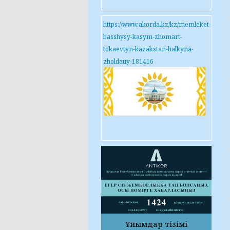
https://www.akorda.kz/kz/memleket-
basshysy-kasym-zhomart-
tokaevtyn-kazakstan-halkyna-
zholdauy-181416
Ұйымдар тізімі