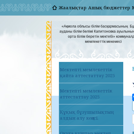
Жаңалықтар
Ашық бюджеттер
«Ақмола облысы білім басқармасының Б
ауданы білім бөлімі Капитоновка ауылыны
орта білім беретін мектебі» коммунал
мемлекеттік мекемесі
Мектепті мемлекеттік
қайта аттестаттау 2025
Мектепті мемлекеттік
аттестаттау 2025
Құқық бұзушылықтың
алдын алу кеңесі.
Оқуға құштар мектеп