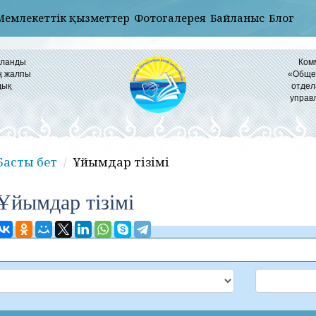
Мемлекеттік қызметтер
Фотогалерея
Байланыс
Блог
ұланды
Ком
ң жалпы
«Общео
дық
отдел
управ
Басты бет
Ұйымдар тізімі
Ұйымдар тізімі