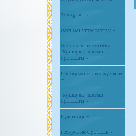
Төлқұжат
Өзін-Өзі аттестаттау
Өзін-өзі аттестаттау.
"Күншуақ" шағын
орталығы
Шығармашылық жұмысы
"Күншуақ" шағын
орталығы
Құжаттар
Ресурстық Орталық