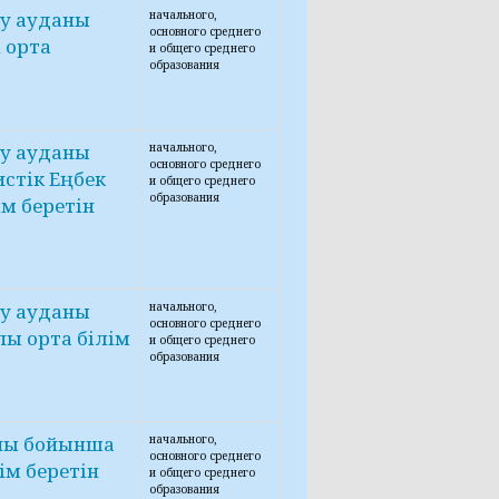
у ауданы
начального,
основного среднего
 орта
и общего среднего
образования
у ауданы
начального,
основного среднего
стік Еңбек
и общего среднего
образования
м беретін
у ауданы
начального,
основного среднего
ы орта білім
и общего среднего
образования
аны бойынша
начального,
основного среднего
ім беретін
и общего среднего
образования