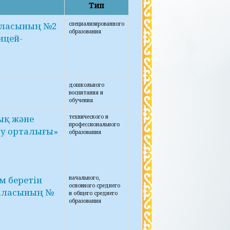
Тип
аласының №2
специализированного
образования
ицей-
дошкольного
воспитания и
обучения
ық және
технического и
профессионального
ыту орталығы»
образования
м беретін
начального,
основного среднего
қаласының №
и общего среднего
образования