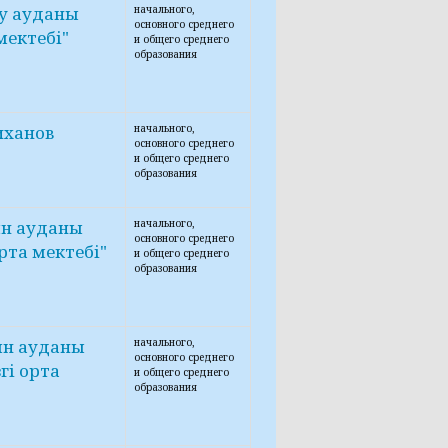
у ауданы
начального,
основного среднего
мектебі"
и общего среднего
образования
иханов
начального,
основного среднего
и общего среднего
образования
ын ауданы
начального,
основного среднего
рта мектебі"
и общего среднего
образования
ын ауданы
начального,
основного среднего
гі орта
и общего среднего
образования