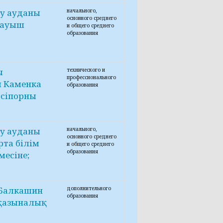
у ауданы
начального,
основного среднего
тауыш
и общего среднего
образования
ы
технического и
профессионального
 Каменка
образования
әсіпорны
у ауданы
начального,
основного среднего
та білім
и общего среднего
образования
месіне;
"Балкашин
дополнительного
образования
 қазыналық