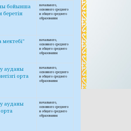
аны бойынша
начального,
основного среднего
 беретін
и общего среднего
образования
а мектебі"
начального,
основного среднего
и общего среднего
образования
у ауданы
начального,
основного среднего
егізгі орта
и общего среднего
образования
у ауданы
начального,
основного среднего
 орта
и общего среднего
образования