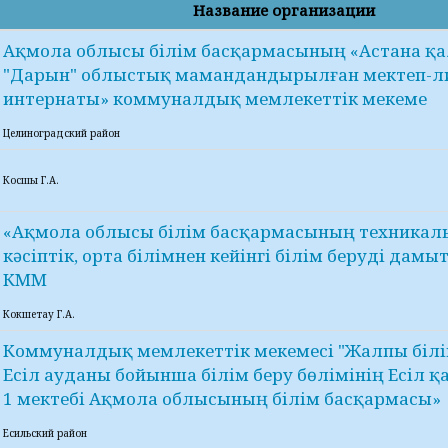
Название организации
Ақмола облысы білім басқармасының «Астана қ
"Дарын" облыстық мамандандырылған мектеп-л
интернаты» коммуналдық мемлекеттік мекеме
Целиноградский район
Косшы Г.А.
«Ақмола облысы білім басқармасының техникал
кәсіптік, орта білімнен кейінгі білім беруді дам
КММ
Кокшетау Г.А.
Коммуналдық мемлекеттік мекемесі "Жалпы білі
Есіл ауданы бойынша білім беру бөлімінің Есіл 
1 мектебі Ақмола облысының білім басқармасы»
Есильский район