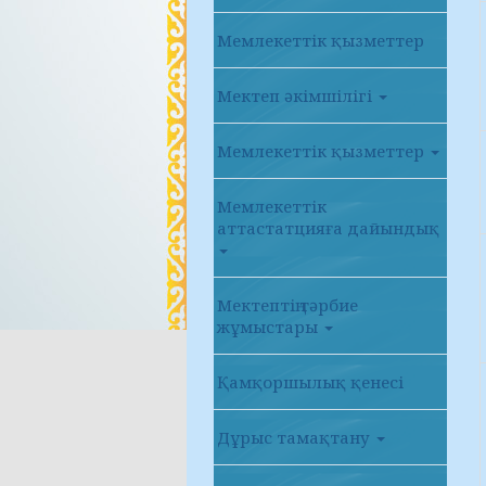
Мемлекеттік қызметтер
Мектеп әкімшілігі
Мемлекеттік қызметтер
Мемлекеттік
аттастатцияға дайындық
Мектептің тәрбие
жұмыстары
Қамқоршылық қенесі
Дұрыс тамақтану