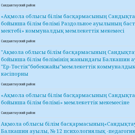
Сандыктауский район
«Ақмола облысы білім басқармасының Сандықта
бойынша білім бөлімі Раздольное ауылының бас
мектебі» коммуналдық мемлекеттік мекемесі
Сандыктауский район
"Ақмола облысы білім басқармасының Сандықта
бойынша білім бөлімінің жанындағы Балкашин
"Ер-Төстік"бөбекжайы"мемлекеттік коммуналды
кәсіпорны
Сандыктауский район
«Ақмола облысы білім басқармасының Сандықта
бойынша білім бөлімі» мемлекеттік мекемесіне
Сандыктауский район
Ақмола облысы білім басқармасының«Сандықтау
Балкашин ауылы, № 12 психологиялық -педагоги