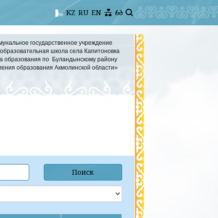
KZ
RU
EN
мунальное государственное учреждение
бразовательная школа села Капитоновка
а образования по Буландынскому району
ления образования Акмолинской области»
Поиск