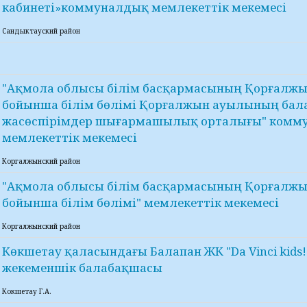
кабинеті»коммуналдық мемлекеттік мекемесі
Сандыктауский район
"Ақмола облысы білім басқармасының Қорғалж
бойынша білім бөлімі Қорғалжын ауылының бал
жасөспірімдер шығармашылық орталығы" комм
мемлекеттік мекемесі
Коргалжынский район
"Ақмола облысы білім басқармасының Қорғалж
бойынша білім бөлімі" мемлекеттік мекемесі
Коргалжынский район
Көкшетау қаласындағы Балапан ЖК "Da Vinci kids!
жекеменшік балабақшасы
Кокшетау Г.А.