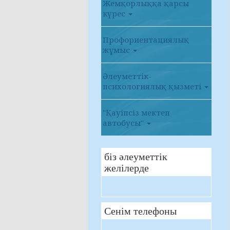
Жемқорлыққа қарсы
күрес
Профориентациялық
жұмыс
Әлеуметтік-
психологиялық қызметі
"Қауіпсіз мектеп
автобусы"
біз әлеуметтік
желілерде
Сенім телефоны