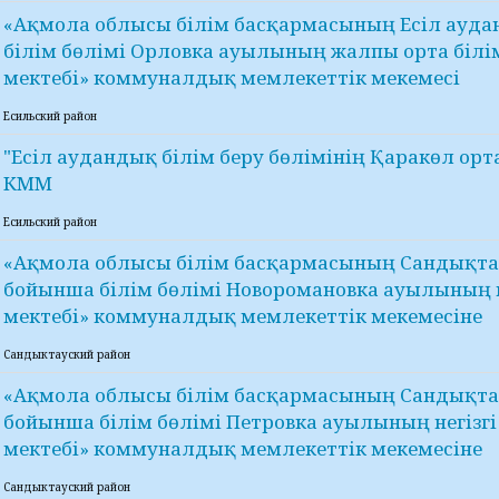
«Ақмола облысы білім басқармасының Есіл ауд
білім бөлімі Орловка ауылының жалпы орта білім
мектебі» коммуналдық мемлекеттік мекемесі
Есильский район
"Есіл аудандық білім беру бөлімінің Қаракөл орт
КММ
Есильский район
«Ақмола облысы білім басқармасының Сандықта
бойынша білім бөлімі Новоромановка ауылының н
мектебі» коммуналдық мемлекеттік мекемесіне
Сандыктауский район
«Ақмола облысы білім басқармасының Сандықта
бойынша білім бөлімі Петровка ауылының негізгі
мектебі» коммуналдық мемлекеттік мекемесіне
Сандыктауский район