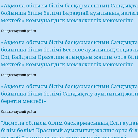
«Ақмола облысы білім басқармасының Сандықта
бойынша білім бөлімі Барақпай ауылының негізгі
мектебі» коммуналдық мемлекеттік мекемесіне
Сандыктауский район
«Ақмола облысы білім басқармасының Сандықта
бойынша білім бөлімі Веселое ауылының Социали
Ері, Байдалы Оразалин атындағы жалпы орта білі
мектебі» коммуналдық мемлекеттік мекемесіне
Сандыктауский район
«Ақмола облысы білім басқармасының Сандықта
бойынша білім бөлімі Сандықтау ауылының жалп
беретін мектебі»
Сандыктауский район
"Ақмола облысы білім басқармасының Есіл ауд
білім бөлімі Красивый ауылының жалпы орта біл
мектебі" коммуналдық мемлекеттік мекемесі