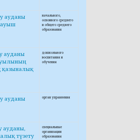
у ауданы
начального,
основного среднего
тауыш
и общего среднего
образования
у ауданы
дошкольного
воспитания и
 ауылының
обучения
қ қазыналық
у ауданы
орган управления
 ауданы,
специальные
организации
калық түзету
образования