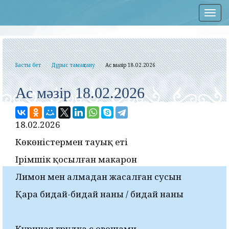
Нав
Басты бет
Дұрыс тамақтану
Ас мәзір 18.02.2026
Ас мәзір 18.02.2026
18.02.2026
Көкөністермен тауық еті
Ірімшік қосылған макарон
Лимон мен алмадан жасалған сусын
Қара бидай-бидай наны / бидай наны
Куриная грудка с овощами