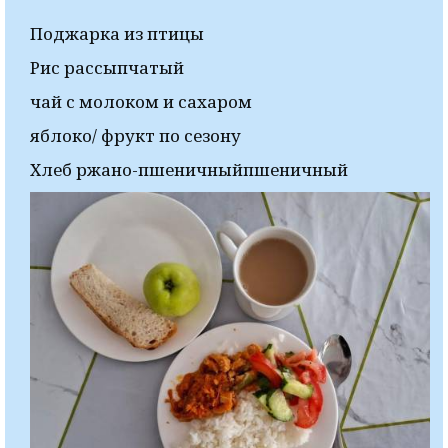
Поджарка из птицы
Рис рассыпчатый
чай с молоком и сахаром
яблоко/ фрукт по сезону
Хлеб ржано-пшеничныйпшеничный