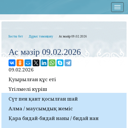
Нав
Басты бет
Дұрыс тамақтану
Ас мәзір 09.02.2026
Ас мәзір 09.02.2026
09.02.2026
Қуырылған құс еті
Үгілмелі күріш
Сүт пен қант қосылған шай
Алма / маусымдық жеміс
Қара бидай-бидай наны / бидай нан