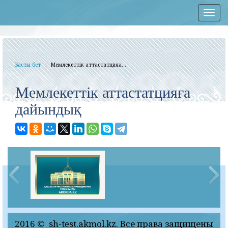
Нав
Басты бет
Мемлекеттік аттастатцияға...
Мемлекеттік аттастатцияға
дайындық
2016 © sh-test.akmol.kz. Все права защищены