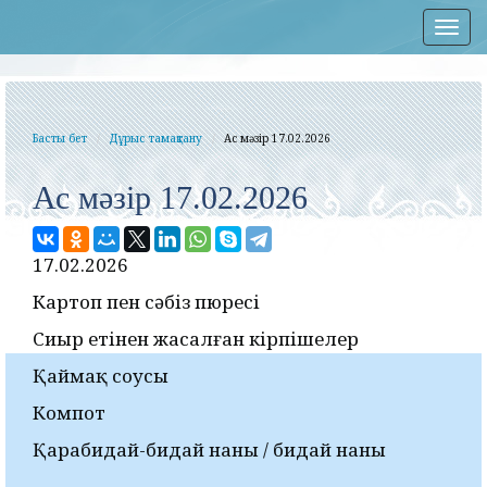
Нав
Басты бет
Дұрыс тамақтану
Ас мәзір 17.02.2026
Ас мәзір 17.02.2026
17.02.2026
Картоп пен сәбіз пюресі
Сиыр етінен жасалған кірпішелер
Қаймақ соусы
Компот
Қарабидай-бидай наны / бидай наны