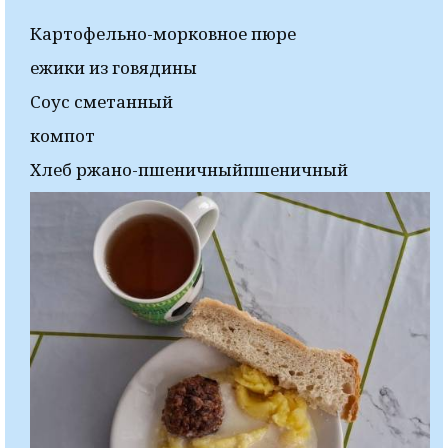
Картофельно-морковное пюре
ежики из говядины
Соус сметанный
компот
Хлеб ржано-пшеничныйпшеничный