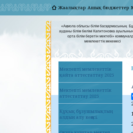
Жаңалықтар
Ашық бюджеттер
«Ақмола облысы білім басқармасының Б
ауданы білім бөлімі Капитоновка ауылыны
орта білім беретін мектебі» коммунал
мемлекеттік мекемесі
Мектепті мемлекеттік
қайта аттестаттау 2025
Мектепті мемлекеттік
аттестаттау 2025
Құқық бұзушылықтың
алдын алу кеңесі.
Оқуға құштар мектеп