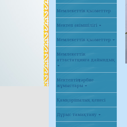
Мемлекеттік қызметтер
Мектеп әкімшілігі
Мемлекеттік қызметтер
Мемлекеттік
аттастатцияға дайындық
Мектептің тәрбие
жұмыстары
Қамқоршылық қенесі
Дұрыс тамақтану