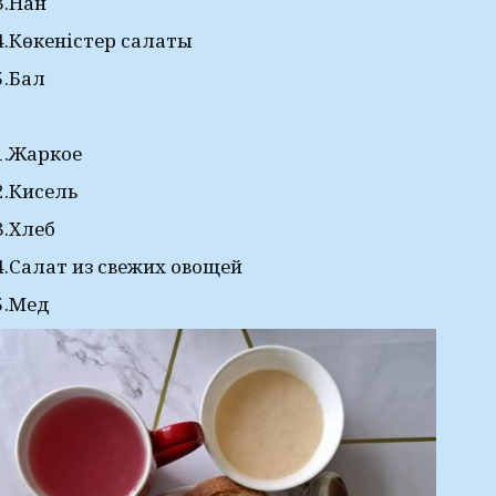
3.Нан
4.Көкеністер салаты
5.Бал
1.Жаркое
2.Кисель
3.Хлеб
4.Салат из свежих овощей
5.Мед