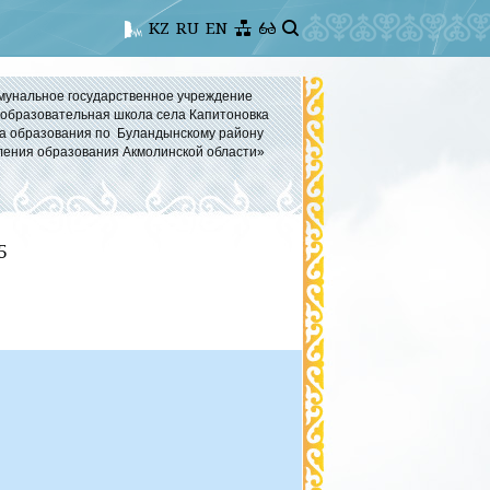
KZ
RU
EN
мунальное государственное учреждение
бразовательная школа села Капитоновка
а образования по Буландынскому району
ления образования Акмолинской области»
5