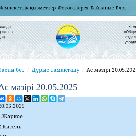
Мемлекеттік қызметтер
Фотогалерея
Байланыс
Блог
ұланды
Ком
ң жалпы
«Общео
дық
отдел
управ
Басты бет
Дұрыс тамақтану
Ас мәзірі 20.05.202
Ас мәзірі 20.05.2025
20.05.2025
1.Жаркое
2.Кисель