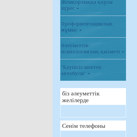
Жемқорлыққа қарсы
күрес
Профориентациялық
жұмыс
Әлеуметтік-
психологиялық қызметі
"Қауіпсіз мектеп
автобусы"
біз әлеуметтік
желілерде
Сенім телефоны