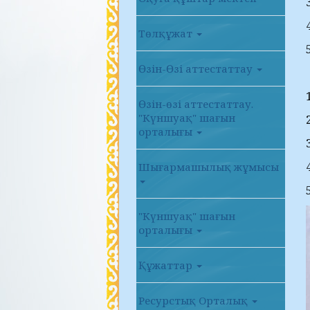
Төлқұжат
Өзін-Өзі аттестаттау
Өзін-өзі аттестаттау.
"Күншуақ" шағын
орталығы
Шығармашылық жұмысы
"Күншуақ" шағын
орталығы
Құжаттар
Ресурстық Орталық