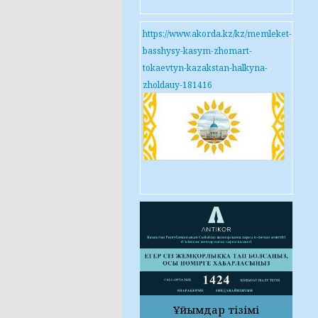
https://www.akorda.kz/kz/memleket-
basshysy-kasym-zhomart-
tokaevtyn-kazakstan-halkyna-
zholdauy-181416
Ұйымдар тізімі