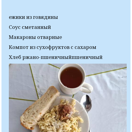
ежики из говядины
Соус сметанный
Макароны отварные
Компот из сухофруктов с сахаром
Хлеб ржано-пшеничныйпшеничный