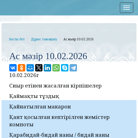
Нав
Басты бет
Дұрыс тамақтану
Ас мәзір 10.02.2026
Ас мәзір 10.02.2026
10.02.2026г
Сиыр етінен жасалған кірпішелер
Қаймақты тұздық
Қайнатылған макарон
Қант қосылған кептірілген жемістер
компоты
Қарабидай-бидай наны / бидай наны