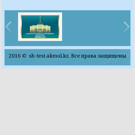
2016 © sh-test.akmol.kz. Все права защищены